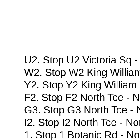
U2. Stop U2 Victoria Sq -
W2. Stop W2 King William
Y2. Stop Y2 King William 
F2. Stop F2 North Tce - N
G3. Stop G3 North Tce - 
I2. Stop I2 North Tce - No
1. Stop 1 Botanic Rd - No