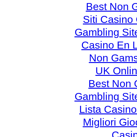
Best Non 
Siti Casin
Gambling Sit
Casino En L
Non Gams
UK Onlin
Best Non 
Gambling Sit
Lista Casin
Migliori Gi
Casi