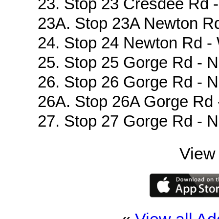
23. Stop 23 Cresdee Rd -
23A. Stop 23A Newton Rd
24. Stop 24 Newton Rd - 
25. Stop 25 Gorge Rd - N
26. Stop 26 Gorge Rd - N
26A. Stop 26A Gorge Rd -
27. Stop 27 Gorge Rd - N
View 