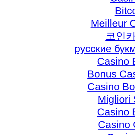
Bitc
Meilleur 
코인카
русские бук
Casino 
Bonus Cas
Casino Bo
Migliori
Casino 
Casino 